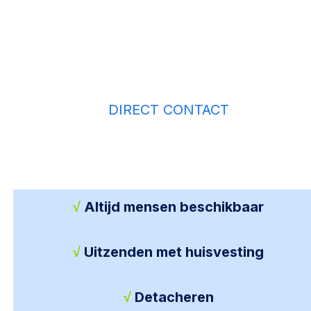
ook na de aanstelling betrokken om te
zorgen dat de samenwerking
goed blijft lopen.
DIRECT CONTACT
√
Altijd mensen beschikbaar
√
Uitzenden met huisvesting
√
Detacheren